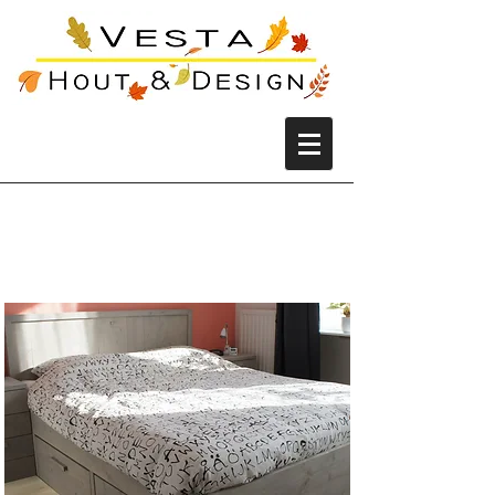
Steigerhouten twee
persoon bed