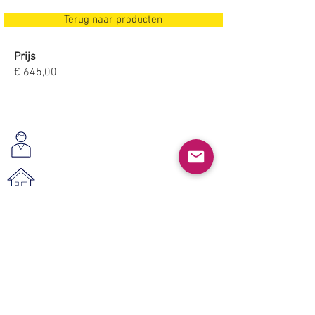
Terug naar producten
Prijs
€ 645,00
Wij helpen u graag
www.vestahoutendesign.nl
vestahoutendesign@gmail.com
© 2021 Vesta Hout & Design