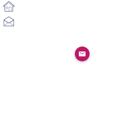
www.vestahoutendesign.nl
vestahoutendesign@gmail.com
© 2021 Vesta Hout & Design
Shop
Categorieën
Nachtkastjes
Wandplanken
Tafels
Bedden
Klokken
Tuinmeubelen
Kerst