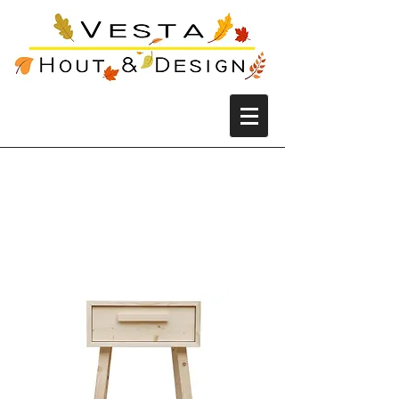
Nachtkastje
Scandinavische design
- massief hout met
lade