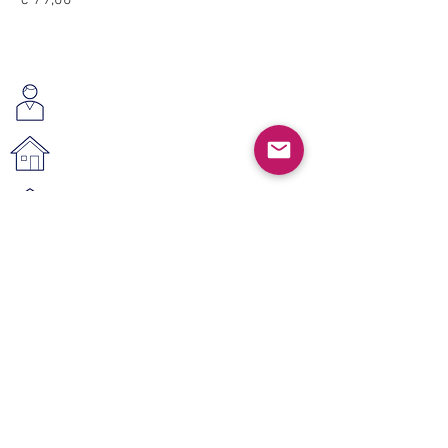
€ 79,00
Wij helpen u graag
www.vestahoutendesign.nl
vestahoutendesign@gmail.com
© 2021 Vesta Hout & Design
Shop
Categorieën